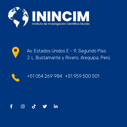
ININCIM Tesis
Asesoramiento Académico Profesional
Av. Estados Unidos E - 9, Segundo Piso
J. L. Bustamante y Rivero, Arequipa, Perú
+51 054 269 984
+51 959 500 501