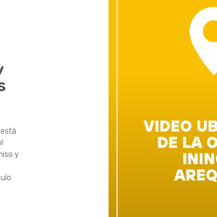
y
s
e está
el
miso y
culo