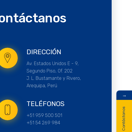
ontáctanos
DIRECCIÓN
Av. Estados Unidos E - 9,
Segundo Piso, Of. 202
J. L. Bustamante y Rivero,
Arequipa, Perú
→
TELÉFONOS
Contáctanos
+51 959 500 501
+51 54 269 984