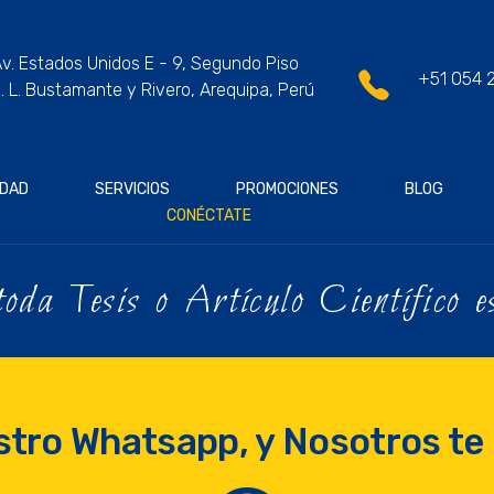
v. Estados Unidos E - 9, Segundo Piso
+51 054 
. L. Bustamante y Rivero, Arequipa, Perú
IDAD
SERVICIOS
PROMOCIONES
BLOG
CONÉCTATE
oda Tesis o Artículo Científico es
stro Whatsapp, y Nosotros t