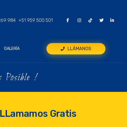
269 984
+51 959 500 501
LLÁMANOS
GALERÍA
 Posible !
e LLamamos Gratis