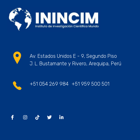
ININCIM Tesis
Asesoramiento Académico Profesional
Av. Estados Unidos E - 9, Segundo Piso
J. L. Bustamante y Rivero, Arequipa, Perú
+51 054 269 984
+51 959 500 501