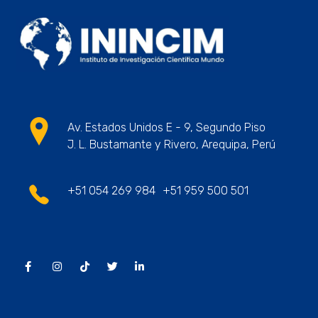
ININCIM Tesis
Asesoramiento Académico Profesional
Av. Estados Unidos E - 9, Segundo Piso
J. L. Bustamante y Rivero, Arequipa, Perú
+51 054 269 984
+51 959 500 501