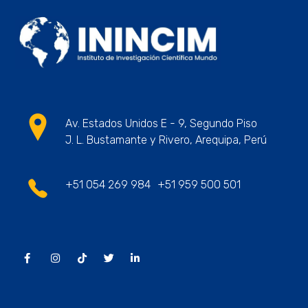
ININCIM Tesis
Asesoramiento Académico Profesional
Av. Estados Unidos E - 9, Segundo Piso
J. L. Bustamante y Rivero, Arequipa, Perú
+51 054 269 984
+51 959 500 501