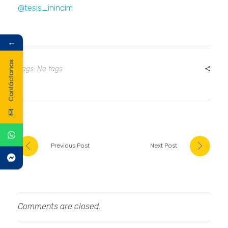
@tesis_inincim
←
Contáctanos
Tags: No tags
Previous Post
Next Post
Comments are closed.