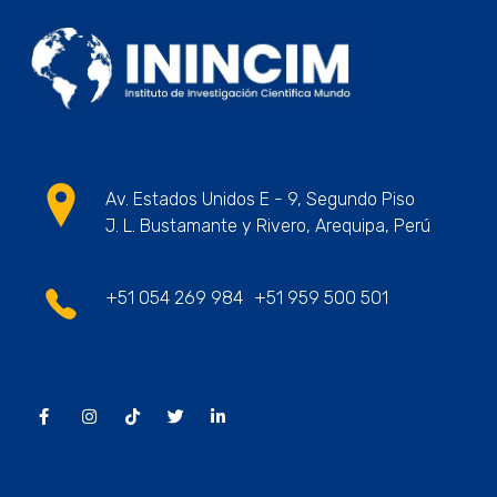
ININCIM Tesis
Asesoramiento Académico Profesional
Av. Estados Unidos E - 9, Segundo Piso
J. L. Bustamante y Rivero, Arequipa, Perú
+51 054 269 984
+51 959 500 501